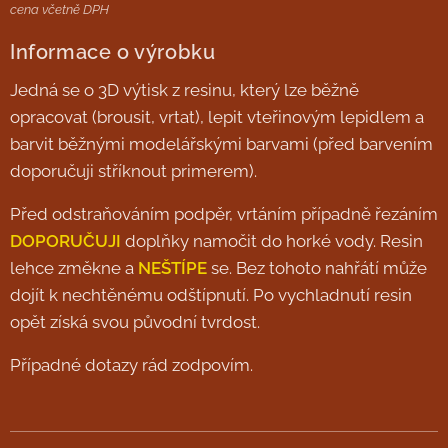
cena včetně DPH
Informace o výrobku
Jedná se o 3D výtisk z resinu, který lze běžně
opracovat (brousit, vrtat), lepit vteřinovým lepidlem a
barvit běžnými modelářskými barvami (před barvením
doporučuji stříknout primerem).
Před odstraňováním podpěr, vrtáním případně řezáním
DOPORUČUJI
doplňky namočit do horké vody. Resin
lehce změkne a
NEŠTÍPE
se. Bez tohoto nahřátí může
dojít k nechtěnému odštípnutí. Po vychladnutí resin
opět získá svou původní tvrdost.
Případné dotazy rád zodpovím.