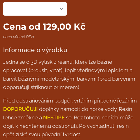
Cena od
129,00
Kč
cena včetně DPH
Informace o výrobku
Jedná se o 3D výtisk z resinu, který lze běžně
opracovat (brousit, vrtat), lepit vteřinovým lepidlem a
barvit běžnými modelářskými barvami (před barvením
doporučuji stříknout primerem).
Před odstraňováním podpěr, vrtáním případně řezáním
DOPORUČUJI
doplňky namočit do horké vody. Resin
lehce změkne a
NEŠTÍPE
se. Bez tohoto nahřátí může
dojít k nechtěnému odštípnutí. Po vychladnutí resin
opět získá svou původní tvrdost.