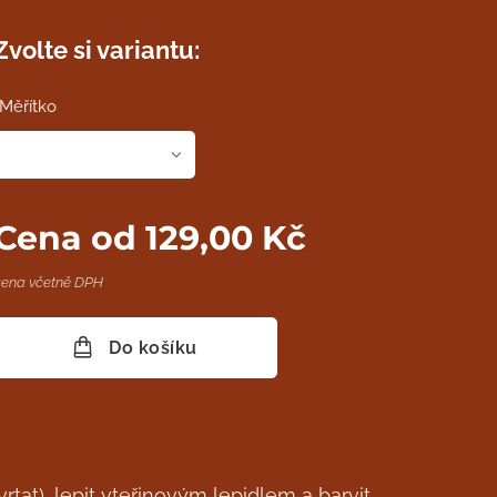
Zvolte si variantu:
Měřítko
Cena od
129,00
Kč
cena včetně DPH
Do košíku
rtat), lepit vteřinovým lepidlem a barvit