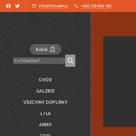
info@firma49.cz
+420 728 654 183
Košík
ÚVOD
GALERIE
VŠECHNY DOPLŇKY
1/16
ARMY