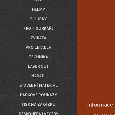
CIVIL
HELMY
FIGURKY
PRO FIGURKÁŘE
ZVÍŘATA
PRO LETADLA
TECHNIKA
LASER CUT
NÁŘADÍ
STAVEBNÍ MATERIÁL
DÁRKOVÉ POUKAZY
Informace
TISK NA ZAKÁZKU
DESKOHERNÍ VEČERY
Jedná se o 3D