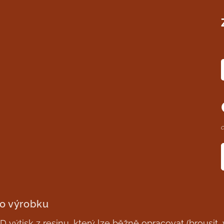
 o výrobku
 výtisk z resinu, který lze běžně opracovat (brousit, v