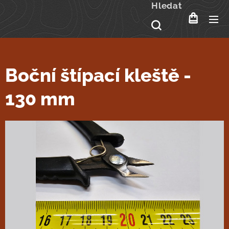
Hledat
Boční štípací kleště -
130 mm