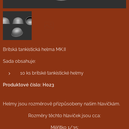
Britská tankistická helma MK.II
Sada obsahuje:
1/35
10 ks britské tankistické helmy
Produktové číslo: H023
Helmy jsou rozměrově přizpůsobeny našim hlavičkám.
Rozměry těchto hlaviček jsou cca:
Měřítko 1/35: