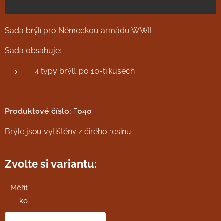
Sada brýlí pro Německou armádu WWII
Sada obsahuje:
4 typy brýlí, po 10-ti kusech
Produktové číslo: F040
Brýle jsou vytištěny z čirého resinu.
Zvolte si variantu:
Měřít
ko