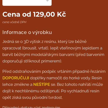
Cena od
129,00
Kč
cena včetně DPH
Informace o výrobku
Jedná se o 3D výtisk z resinu, který lze běžně
opracovat (brousit, vrtat), lepit vteřinovým lepidlem a
barvit běžnými modelářskými barvami (před barvením
doporučuji stříknout primerem).
Před odstraňováním podpěr, vrtáním případně řezáním
DOPORUČUJI
doplňky namočit do horké vody. Resin
lehce změkne a
NEŠTÍPE
se. Bez tohoto nahřátí může
dojít k nechtěnému odštípnutí. Po vychladnutí resin
opět získá svou původní tvrdost.
Případné dotazy rád zodpovím.