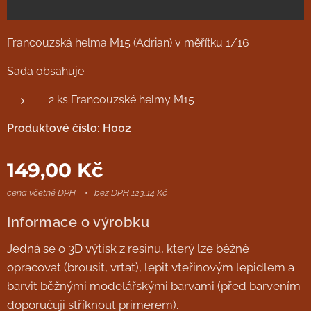
Francouzská helma M15 (Adrian) v měřítku 1/16
Sada obsahuje:
2 ks Francouzské helmy M15
Produktové číslo: H002
149,00
Kč
cena včetně DPH
bez DPH 123,14 Kč
Informace o výrobku
Jedná se o 3D výtisk z resinu, který lze běžně
opracovat (brousit, vrtat), lepit vteřinovým lepidlem a
barvit běžnými modelářskými barvami (před barvením
doporučuji stříknout primerem).