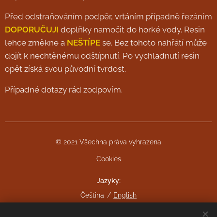
Před odstraňováním podpěr, vrtáním případně řezáním
DOPORUČUJI
doplňky namočit do horké vody. Resin
lehce změkne a
NEŠTÍPE
se. Bez tohoto nahřátí může
dojít k nechtěnému odštípnutí. Po vychladnutí resin
opět získá svou původní tvrdost.
Případné dotazy rád zodpovím.
© 2021 Všechna práva vyhrazena
Cookies
Jazyky
Čeština
English
Měna