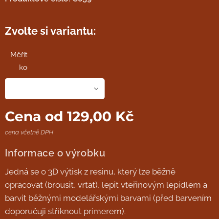
Zvolte si variantu:
Měřít
ko
Cena od
129,00
Kč
cena včetně DPH
Informace o výrobku
Jedná se o 3D výtisk z resinu, který lze běžně
opracovat (brousit, vrtat), lepit vteřinovým lepidlem a
barvit běžnými modelářskými barvami (před barvením
doporučuji stříknout primerem).