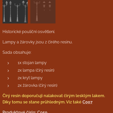
Historické pouliční osvětlení.
Lampy a žárovky jsou z čirého resinu.
Sada obsahuje:
1x stojan lampy
2x lampa (čirý resin)
2x kryt lampy
2x žárovka (čirý resin)
Čirý resin doporučuji nalakovat čirým lesklým lakem.
Díky tomu se stane průhledným. Viz také
C007
Produktové číslo: C059