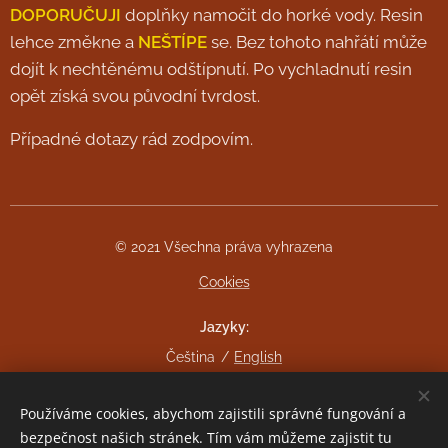
DOPORUČUJI
doplňky namočit do horké vody. Resin
lehce změkne a
NEŠTÍPE
se. Bez tohoto nahřátí může
dojít k nechtěnému odštípnutí. Po vychladnutí resin
opět získá svou původní tvrdost.
Případné dotazy rád zodpovím.
© 2021 Všechna práva vyhrazena
Cookies
Jazyky
Čeština
English
Měna
Používáme cookies, abychom zajistili správné fungování a
CZK Kč
EUR €
bezpečnost našich stránek. Tím vám můžeme zajistit tu