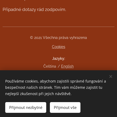
Případné dotazy rád zodpovím.
© 2021 Všechna práva vyhrazena
Cookies
Jazyky
Čeština
English
Měna
Používáme cookies, abychom zajistili správné fungování a
CZK Kč
EUR €
bezpečnost našich stránek. Tím vám můžeme zajistit tu
nejlepší zkušenost při jejich návštěvě.
Do košíku
Přijmout nezbytné
Přijmout vše