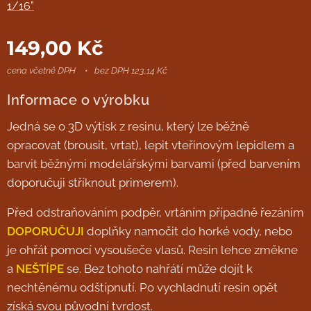
1/16"
149,00
Kč
cena včetně DPH
bez DPH 123,14 Kč
Informace o výrobku
Jedná se o 3D výtisk z resinu, který lze běžně
opracovat (brousit, vrtat), lepit vteřinovým lepidlem a
barvit běžnými modelářskými barvami (před barvením
doporučuji stříknout primerem).
Před odstraňováním podpěr, vrtáním případně řezáním
DOPORUČUJI
doplňky namočit do horké vody, nebo
je ohřát pomocí vysoušeče vlasů. Resin lehce změkne
a
NEŠTÍPE
se. Bez tohoto nahřátí může dojít k
nechtěnému odštípnutí. Po vychladnutí resin opět
získá svou původní tvrdost.