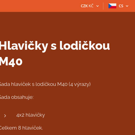
CZK
KČ
CS
Hlavičky s lodičkou
M40
Sada hlaviček s lodičkou M40 (4 výrazy)
Sada obsahuje:
4x2 hlavičky
Celkem 8 hlaviček.