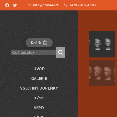
info@firma49.cz
+420 728 654 183
Košík
ÚVOD
GALERIE
VŠECHNY DOPLŇKY
1/16
ARMY