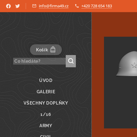
info@firma49.cz
+420 728 654 183
Košík
ÚVOD
GALERIE
VŠECHNY DOPLŇKY
1/16
ARMY