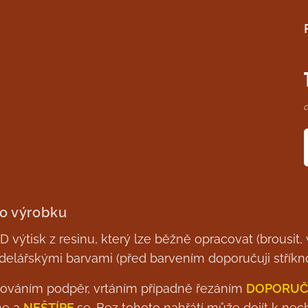
 o výrobku
 výtisk z resinu, který lze běžně opracovat (brousit, v
elářskými barvami (před barvením doporučuji stříkn
ňováním podpěr, vrtáním případně řezáním
DOPORUČ
ne a
NEŠTÍPE
se. Bez tohoto nahřátí může dojít k nec