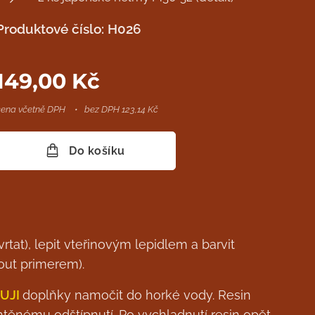
Produktové číslo: H026
149,00
Kč
cena včetně DPH
bez DPH 123,14 Kč
Do košíku
rtat), lepit vteřinovým lepidlem a barvit
out primerem).
UJI
doplňky namočit do horké vody. Resin
htěnému odštípnutí. Po vychladnutí resin opět