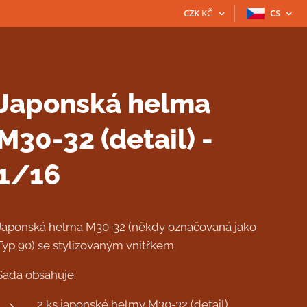
CZK
KČ
CS
Japonská helma
M30-32 (detail) -
1/16
Japonská helma M30-32 (někdy označovaná jako
Typ 90) se stylizovaným vnitřkem.
Sada obsahuje:
2 ks japonské helmy M30-32 (detail)