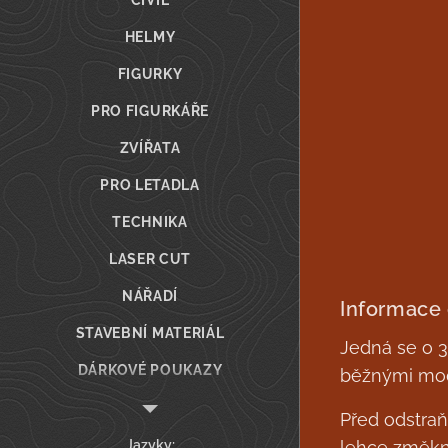
CIVIL
HELMY
FIGURKY
PRO FIGURKÁŘE
ZVÍŘATA
PRO LETADLA
TECHNIKA
LASER CUT
NÁŘADÍ
Informace
STAVEBNÍ MATERIÁL
Jedná se o 3D
DÁRKOVÉ POUKAZY
běžnými mod
TISK NA ZAKÁZKU
Před odstra
DESKOHERNÍ VEČERY
Jazyky
lehce změk