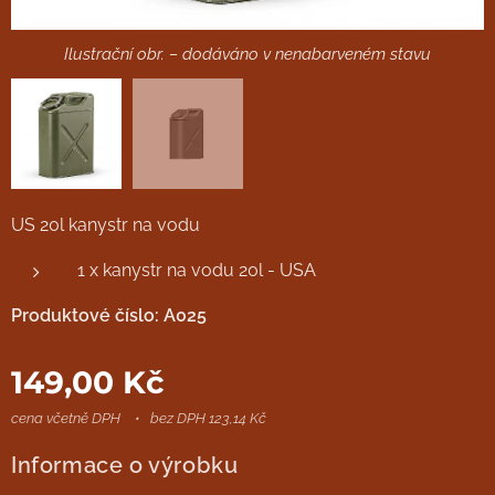
Ilustrační obr. – dodáváno v nenabarveném stavu
US 20l kanystr na vodu
1 x kanystr na vodu 20l - USA
Produktové číslo: A025
149,00
Kč
cena včetně DPH
bez DPH 123,14 Kč
Informace o výrobku