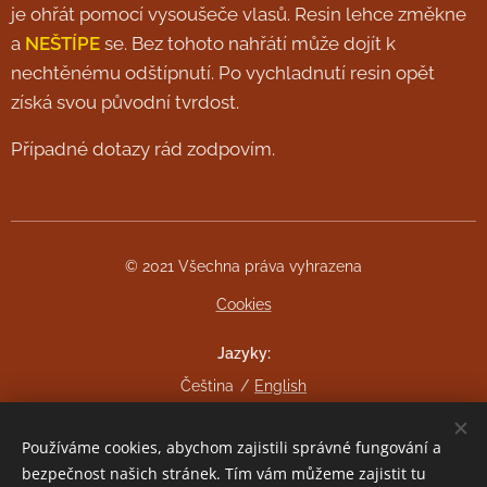
je ohřát pomocí vysoušeče vlasů. Resin lehce změkne
a
NEŠTÍPE
se. Bez tohoto nahřátí může dojít k
nechtěnému odštípnutí. Po vychladnutí resin opět
získá svou původní tvrdost.
Případné dotazy rád zodpovím.
© 2021 Všechna práva vyhrazena
Cookies
Jazyky
Čeština
English
Měna
Používáme cookies, abychom zajistili správné fungování a
CZK Kč
EUR €
bezpečnost našich stránek. Tím vám můžeme zajistit tu