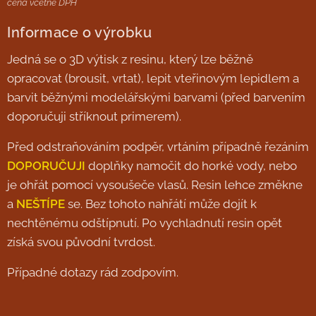
cena včetně DPH
Informace o výrobku
Jedná se o 3D výtisk z resinu, který lze běžně
opracovat (brousit, vrtat), lepit vteřinovým lepidlem a
barvit běžnými modelářskými barvami (před barvením
doporučuji stříknout primerem).
Před odstraňováním podpěr, vrtáním případně řezáním
DOPORUČUJI
doplňky namočit do horké vody, nebo
je ohřát pomocí vysoušeče vlasů. Resin lehce změkne
a
NEŠTÍPE
se. Bez tohoto nahřátí může dojít k
nechtěnému odštípnutí. Po vychladnutí resin opět
získá svou původní tvrdost.
Případné dotazy rád zodpovím.