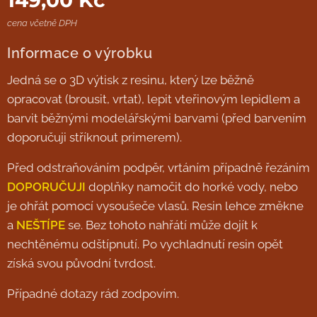
cena včetně DPH
Informace o výrobku
Jedná se o 3D výtisk z resinu, který lze běžně
opracovat (brousit, vrtat), lepit vteřinovým lepidlem a
barvit běžnými modelářskými barvami (před barvením
doporučuji stříknout primerem).
Před odstraňováním podpěr, vrtáním případně řezáním
DOPORUČUJI
doplňky namočit do horké vody, nebo
je ohřát pomocí vysoušeče vlasů. Resin lehce změkne
a
NEŠTÍPE
se. Bez tohoto nahřátí může dojít k
nechtěnému odštípnutí. Po vychladnutí resin opět
získá svou původní tvrdost.
Případné dotazy rád zodpovím.