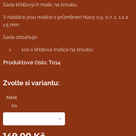
Sada křídlových matic na šroubu.
V nabídce jsou matice s průměrem hlavy 0.5, 0.7, 1, 1.2 a
1.5 mm
Sada obsahuje:
100 x křídlová matice na šroubu
Produktové číslo: T014
Zvolte si variantu:
Měřít
ko
149,00
Kč