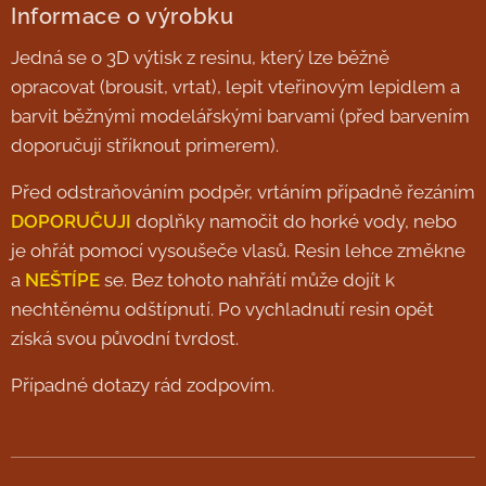
Informace o výrobku
Jedná se o 3D výtisk z resinu, který lze běžně
opracovat (brousit, vrtat), lepit vteřinovým lepidlem a
barvit běžnými modelářskými barvami (před barvením
doporučuji stříknout primerem).
Před odstraňováním podpěr, vrtáním případně řezáním
DOPORUČUJI
doplňky namočit do horké vody, nebo
je ohřát pomocí vysoušeče vlasů. Resin lehce změkne
a
NEŠTÍPE
se. Bez tohoto nahřátí může dojít k
nechtěnému odštípnutí. Po vychladnutí resin opět
získá svou původní tvrdost.
Případné dotazy rád zodpovím.