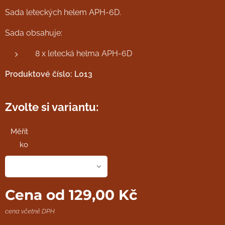
Sada leteckých helem APH-6D.
Sada obsahuje:
8 x letecká helma APH-6D
Produktové číslo: L013
Zvolte si variantu:
Měřít
ko
Cena od
129,00
Kč
cena včetně DPH