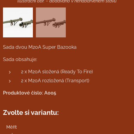
Ilustrační obr. – dodáváno v nenabarveném stavu
Sada dvou M20A Super Bazooka
Sada obsahuje:
2 x M20A složená (Ready To Fire)
2 x M20A rozložená (Transport)
Produktové číslo: A005
Zvolte si variantu:
Měřít