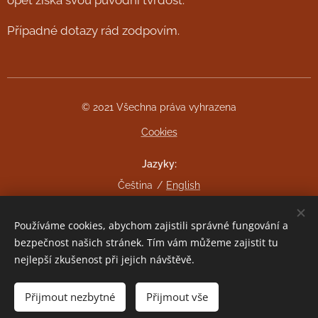
Případné dotazy rád zodpovím.
© 2021 Všechna práva vyhrazena
Cookies
Jazyky
Čeština
English
Měna
Používáme cookies, abychom zajistili správné fungování a
CZK Kč
EUR €
bezpečnost našich stránek. Tím vám můžeme zajistit tu
nejlepší zkušenost při jejich návštěvě.
Do košíku
Přijmout nezbytné
Přijmout vše