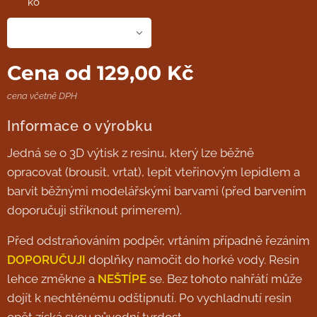
ko
Cena od
129,00
Kč
cena včetně DPH
Informace o výrobku
Jedná se o 3D výtisk z resinu, který lze běžně
opracovat (brousit, vrtat), lepit vteřinovým lepidlem a
barvit běžnými modelářskými barvami (před barvením
doporučuji stříknout primerem).
Před odstraňováním podpěr, vrtáním případně řezáním
DOPORUČUJI
doplňky namočit do horké vody. Resin
lehce změkne a
NEŠTÍPE
se. Bez tohoto nahřátí může
dojít k nechtěnému odštípnutí. Po vychladnutí resin
opět získá svou původní tvrdost.