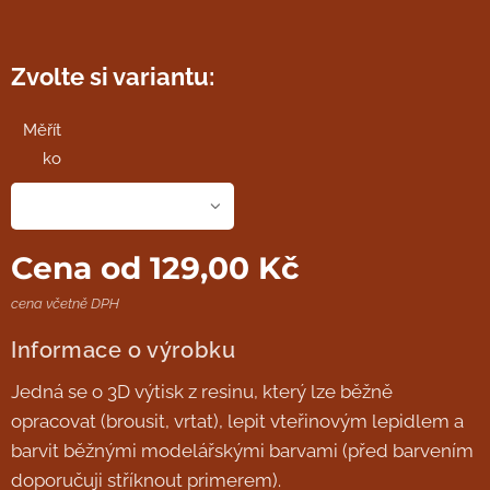
Zvolte si variantu:
Měřít
ko
Cena od
129,00
Kč
cena včetně DPH
Informace o výrobku
Jedná se o 3D výtisk z resinu, který lze běžně
opracovat (brousit, vrtat), lepit vteřinovým lepidlem a
barvit běžnými modelářskými barvami (před barvením
doporučuji stříknout primerem).