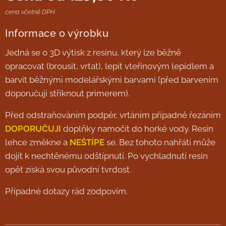
cena včetně DPH
Informace o výrobku
Jedná se o 3D výtisk z resinu, který lze běžně
opracovat (brousit, vrtat), lepit vteřinovým lepidlem a
barvit běžnými modelářskými barvami (před barvením
doporučuji stříknout primerem).
Před odstraňováním podpěr, vrtáním případně řezáním
DOPORUČUJI
doplňky namočit do horké vody. Resin
lehce změkne a
NEŠTÍPE
se. Bez tohoto nahřátí může
dojít k nechtěnému odštípnutí. Po vychladnutí resin
opět získá svou původní tvrdost.
Případné dotazy rád zodpovím.