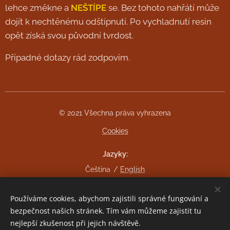
lehce změkne a
NEŠTÍPE
se. Bez tohoto nahřátí může
dojít k nechtěnému odštípnutí. Po vychladnutí resin
opět získá svou původní tvrdost.
Případné dotazy rád zodpovím.
© 2021 Všechna práva vyhrazena
Cookies
Jazyky
Čeština
English
Měna
Používáme cookies, abychom zajistili správné fungování a
CZK Kč
EUR €
bezpečnost našich stránek. Tím vám můžeme zajistit tu
nejlepší zkušenost při jejich návštěvě.