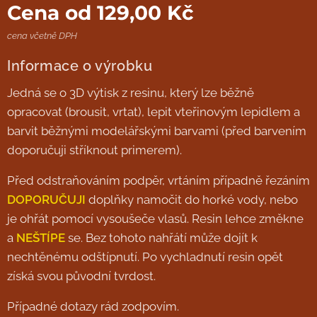
Cena od
129,00
Kč
cena včetně DPH
Informace o výrobku
Jedná se o 3D výtisk z resinu, který lze běžně
opracovat (brousit, vrtat), lepit vteřinovým lepidlem a
barvit běžnými modelářskými barvami (před barvením
doporučuji stříknout primerem).
Před odstraňováním podpěr, vrtáním případně řezáním
DOPORUČUJI
doplňky namočit do horké vody, nebo
je ohřát pomocí vysoušeče vlasů. Resin lehce změkne
a
NEŠTÍPE
se. Bez tohoto nahřátí může dojít k
nechtěnému odštípnutí. Po vychladnutí resin opět
získá svou původní tvrdost.
Případné dotazy rád zodpovím.