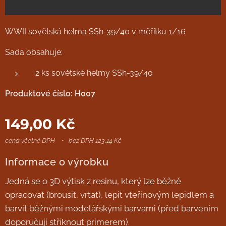
WWII sovětská helma SSh-39/40 v měřítku 1/16
Sada obsahuje:
2 ks sovětské helmy SSh-39/40
Produktové číslo: H007
149,00
Kč
cena včetně DPH
bez DPH 123,14 Kč
Informace o výrobku
Jedná se o 3D výtisk z resinu, který lze běžně
opracovat (brousit, vrtat), lepit vteřinovým lepidlem a
barvit běžnými modelářskými barvami (před barvením
doporučuji stříknout primerem).