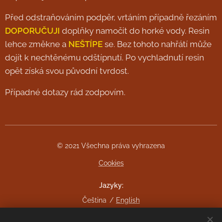
Před odstraňováním podpěr, vrtáním případně řezáním
DOPORUČUJI
doplňky namočit do horké vody. Resin
lehce změkne a
NEŠTÍPE
se. Bez tohoto nahřátí může
dojít k nechtěnému odštípnutí. Po vychladnutí resin
opět získá svou původní tvrdost.
Případné dotazy rád zodpovím.
© 2021 Všechna práva vyhrazena
Cookies
Jazyky
Čeština
English
Měna