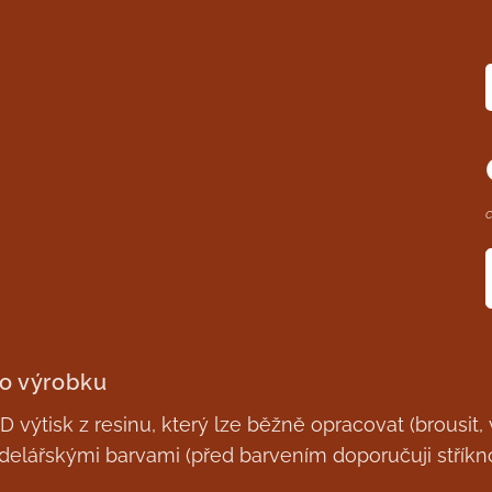
 o výrobku
 výtisk z resinu, který lze běžně opracovat (brousit, v
elářskými barvami (před barvením doporučuji stříkn