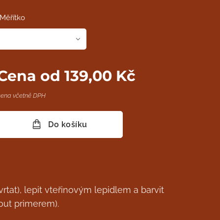
Měřítko
Cena od
139,00
Kč
cena včetně DPH
Do košíku
rtat), lepit vteřinovým lepidlem a barvit
out primerem).