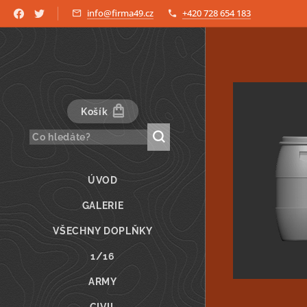
info@firma49.cz
+420 728 654 183
Košík
ÚVOD
GALERIE
VŠECHNY DOPLŇKY
1/16
ARMY