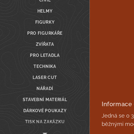
CIVIL
HELMY
FIGURKY
PRO FIGURKÁŘE
ZVÍŘATA
PRO LETADLA
TECHNIKA
LASER CUT
NÁŘADÍ
STAVEBNÍ MATERIÁL
Informace
DÁRKOVÉ POUKAZY
Jedná se o 3D
TISK NA ZAKÁZKU
běžnými mod
DESKOHERNÍ VEČERY