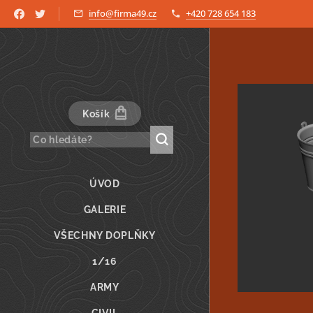
info@firma49.cz
+420 728 654 183
Košík
ÚVOD
GALERIE
VŠECHNY DOPLŇKY
1/16
ARMY