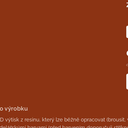
 o výrobku
 výtisk z resinu, který lze běžně opracovat (brousit, v
elářskými barvami (před barvením doporučuji stříkn