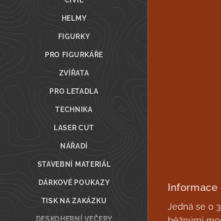
CIVIL
HELMY
FIGURKY
PRO FIGURKÁŘE
ZVÍŘATA
PRO LETADLA
TECHNIKA
LASER CUT
NÁŘADÍ
STAVEBNÍ MATERIÁL
DÁRKOVÉ POUKAZY
Informace
TISK NA ZAKÁZKU
Jedná se o 3D
DESKOHERNÍ VEČERY
běžnými mod