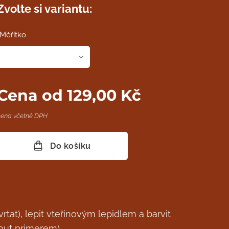
Zvolte si variantu:
Měřítko
Cena od
129,00
Kč
cena včetně DPH
Do košíku
rtat), lepit vteřinovým lepidlem a barvit
out primerem).