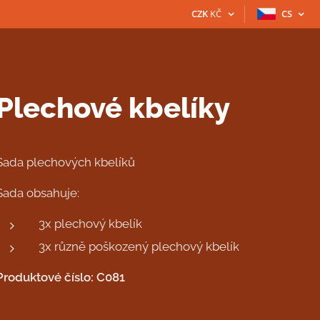
CZK
KČ
CS
Plechové kbelíky
Sada plechových kbelíků
Sada obsahuje:
3x plechový kbelík
3x různě poškozený plechový kbelík
Produktové číslo: C081