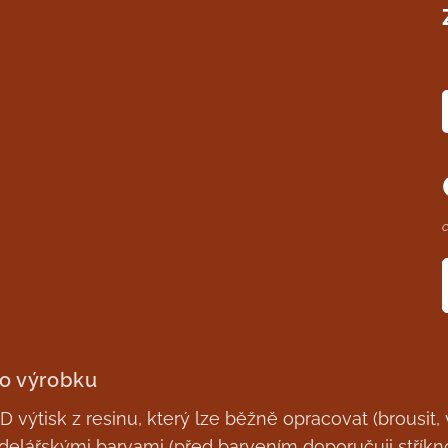
 o výrobku
 výtisk z resinu, který lze běžně opracovat (brousit, v
elářskými barvami (před barvením doporučuji stříkn