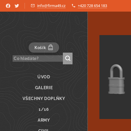
info@firma49.cz
+420 728 654 183
Košík
ÚVOD
GALERIE
VŠECHNY DOPLŇKY
1/16
ARMY