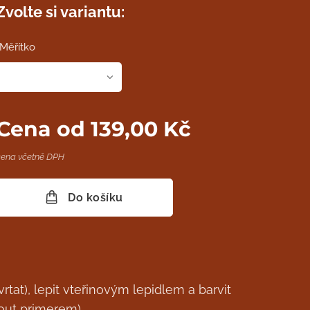
Zvolte si variantu:
Měřítko
Cena od
139,00
Kč
cena včetně DPH
Do košíku
rtat), lepit vteřinovým lepidlem a barvit
out primerem).