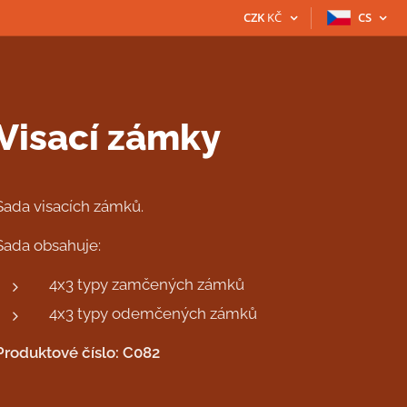
CZK
KČ
CS
Visací zámky
Sada visacích zámků.
Sada obsahuje:
4x3 typy zamčených zámků
4x3 typy odemčených zámků
Produktové číslo: C082