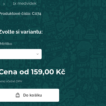
1x medvídek
Produktové číslo: C074
Zvolte si variantu:
Měřítko
Cena od
159,00
Kč
cena včetně DPH
Do košíku