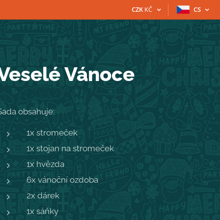
CZK
KČ
CS
Veselé Vánoce
Sada obsahuje:
1x stromeček
1x stojan na stromeček
1x hvězda
6x vánoční ozdoba
2x dárek
1x sáňky