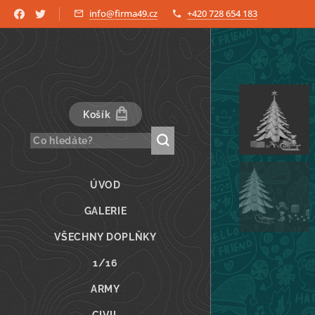
info@firma49.cz
+420 728 654 183
Košík
ÚVOD
GALERIE
VŠECHNY DOPLŇKY
1/16
ARMY