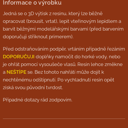
Informace o výrobku
Jedná se o 3D výtisk z resinu, který lze běžně
opracovat (brousit, vrtat), lepit vteřinovým lepidlem a
barvit běžnými modelářskými barvami (před barvením
doporučuji stříknout primerem).
Před odstraňováním podpěr, vrtáním případně řezáním
DOPORUČUJI
doplňky namočit do horké vody, nebo
je ohřát pomocí vysoušeče vlasů. Resin lehce změkne
a
NEŠTÍPE
se. Bez tohoto nahřátí může dojít k
nechtěnému odštípnutí. Po vychladnutí resin opět
získá svou původní tvrdost.
Případné dotazy rád zodpovím.