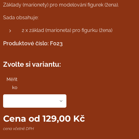
Základy (marionety) pro modelování figurek (žena).
Sada obsahuje:
2 x základ (marioneta) pro figurku (žena)
Produktové číslo: F023
Zvolte si variantu:
Měřít
ko
Cena od
129,00
Kč
cena včetně DPH